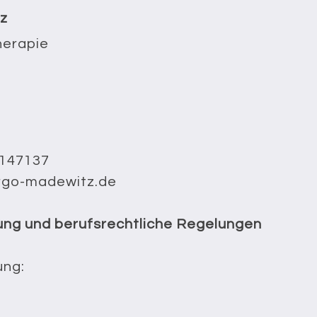
z
herapie
9147137
ergo-madewitz.de
ng und berufsrechtliche Regelungen
ung:
n